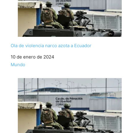
Ola de violencia narco azota a Ecuador
Fecha
10 de enero de 2024
Respecto a
Mundo