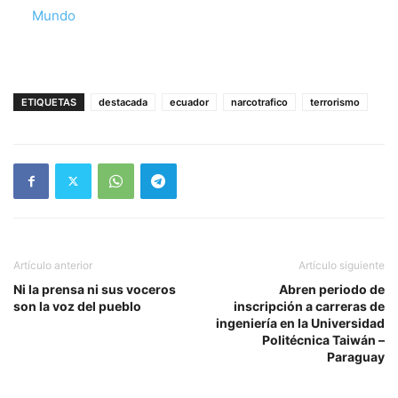
Respecto a
Mundo
ETIQUETAS
destacada
ecuador
narcotrafico
terrorismo
Artículo anterior
Artículo siguiente
Ni la prensa ni sus voceros
Abren periodo de
son la voz del pueblo
inscripción a carreras de
ingeniería en la Universidad
Politécnica Taiwán –
Paraguay