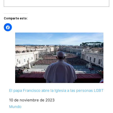
Comparte esto:
El papa Francisco abre la Iglesia a las personas LGBT
Fecha
10 de noviembre de 2023
Respecto a
Mundo