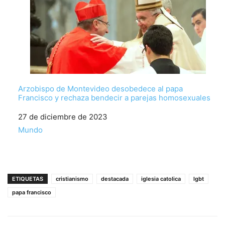
Arzobispo de Montevideo desobedece al papa
Francisco y rechaza bendecir a parejas homosexuales
Fecha
27 de diciembre de 2023
Respecto a
Mundo
ETIQUETAS
cristianismo
destacada
iglesia catolica
lgbt
papa francisco