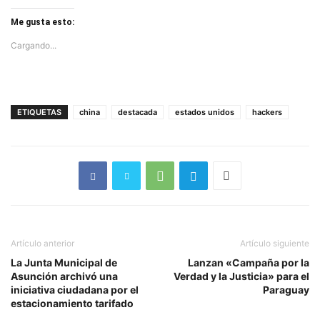
Me gusta esto:
Cargando...
ETIQUETAS
china
destacada
estados unidos
hackers
Artículo anterior
Artículo siguiente
La Junta Municipal de
Lanzan «Campaña por la
Asunción archivó una
Verdad y la Justicia» para el
iniciativa ciudadana por el
Paraguay
estacionamiento tarifado