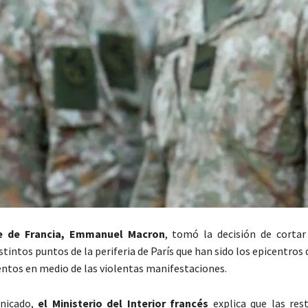
te de Francia, Emmanuel Macron
, tomó la decisión de cortar
stintos puntos de la periferia de París que han sido los epicentros 
ntos en medio de las violentas manifestaciones.
nicado,
el Ministerio del Interior francés
explica que las rest