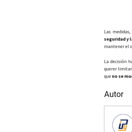
Las medidas,
seguridad y l
mantener el o
La decisión h
querer limitar
que
no se mue
Autor