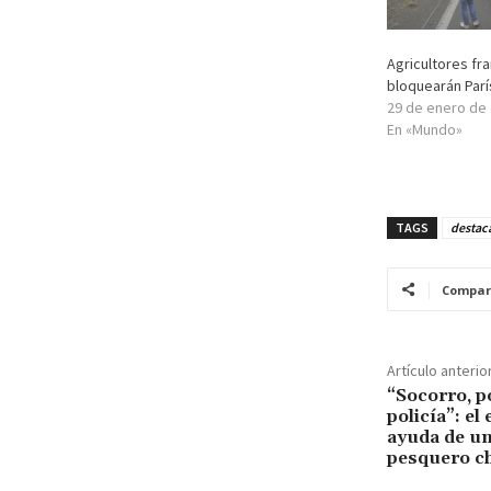
Agricultores fr
bloquearán París
29 de enero de
En «Mundo»
TAGS
destac
Compar
Artículo anterio
“Socorro, po
policía”: e
ayuda de un
pesquero c