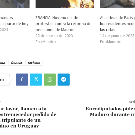
anceses
FRANCIA: Noveno día de
Alcaldesa de París
 a partir de hoy
protestas contra la reforma de
los residentes «con
 2024
pensiones de Macron
las ratas
23 de marzo de 2023
14 de junio de 2023
En «Mundo»
En «Mundo»
ada
francia
racismo
tir
r
Art
r favor, llamen a la
Eurodiputados piden
l estremecedor pedido de
Maduro durante u
 tripulante de un
hino en Uruguay