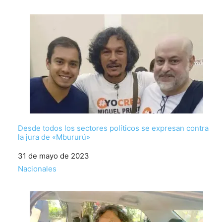
Desde todos los sectores políticos se expresan contra
la jura de «Mbururú»
Fecha
31 de mayo de 2023
Respecto a
Nacionales