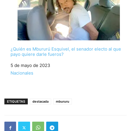
¿Quién es Mbururú Esquivel, el senador electo al que
payo quiere darle fueros?
Fecha
5 de mayo de 2023
Respecto a
Nacionales
ETIQUETAS
destacada
mbururu