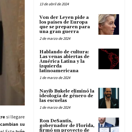
13 de abril de 2024
Von der Leyen pide a
los países de Europa
que se preparen para
una gran guerra
2 de marzo de 2024
Hablando de cultura:
Las venas abiertas de
América Latina y la
izquierda
latinoamericana
1 de marzo de 2024
Nayib Bukele eliminó la
ideología de género de
las escuelas
1 de marzo de 2024
gre
si llegare
Ron DeSantis,
 cambian su
gobernador de Florida,
firmó un proyecto de
del Este
Iván