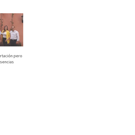
ertación pero
usencias