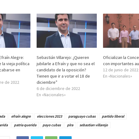
Efraín Alegre:
Sebastián Villarejo: ¿Quieren
Oficializan la Conc
la vieja política
jubilarle a Efraín y que no sea el
con importantes a
acabarse en
candidato de la oposición?
12 de junio de 2022
Tienen que ir a votar el 18 de
En «Nacionales»
re de 2022
diciembre”
6 de diciembre de 2022
En «Nacionales»
ada
efraín alegre
elecciones 2023
paraguayo cubas
partido liberal
erida
patria querida
payo cubas
plra
sebastian villarejo