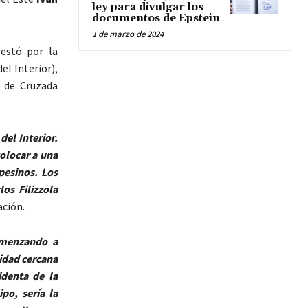
ley para divulgar los
documentos de Epstein
1 de marzo de 2024
estó por la
el Interior),
o de Cruzada
del Interior.
colocar a una
pesinos. Los
os Filizzola
ación.
omenzando a
idad cercana
identa de la
po, sería la