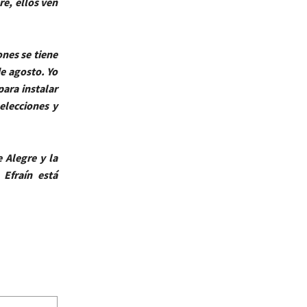
re, ellos ven
ones se tiene
e agosto. Yo
para instalar
 elecciones y
 Alegre y la
 Efraín está