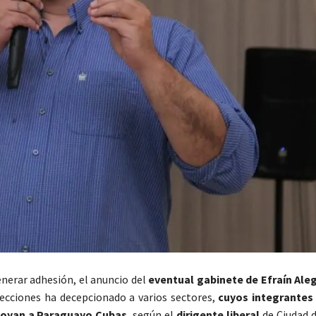
enerar adhesión, el anuncio del
eventual gabinete de Efraín Ale
lecciones ha decepcionado a varios sectores,
cuyos integrantes
poyan a Paraguayo Cubas
, según el
dirigente liberal
de Ciudad 