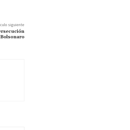
ículo siguiente
persecución
r Bolsonaro