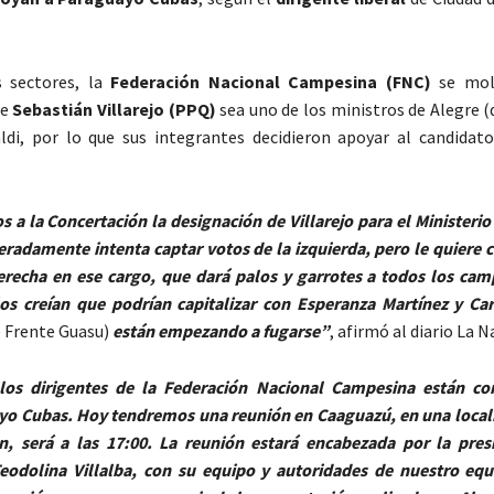
 sectores, la
Federación Nacional Campesina (FNC)
se mol
ue
Sebastián Villarejo (PPQ)
sea uno de los ministros de Alegre (d
ldi, por lo que sus integrantes decidieron apoyar al candidat
 a la Concertación la designación de Villarejo para el Ministerio 
eradamente intenta captar votos de la izquierda, pero le quiere 
recha en ese cargo, que dará palos y garrotes a todos los cam
os creían que podrían capitalizar con Esperanza Martínez y Carl
 Frente Guasu)
están empezando a fugarse”
, afirmó al diario La N
los dirigentes de la Federación Nacional Campesina están c
yo Cubas. Hoy tendremos una reunión en Caaguazú, en una local
n, será a las 17:00. La reunión estará encabezada por la pres
eodolina Villalba, con su equipo y autoridades de nuestro equi