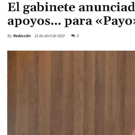
El gabinete anuncia
apoyos… para «Payo
By
Redacción
21 de abril de 2023
0