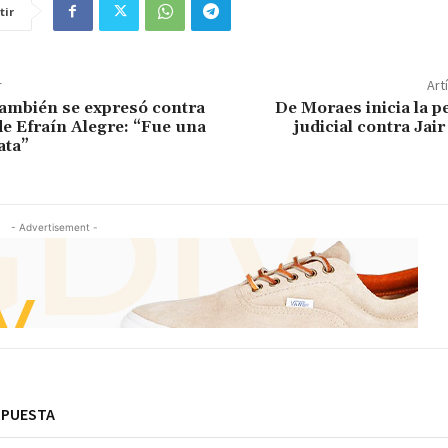
tir
r
Art
ambién se expresó contra
De Moraes inicia la 
de Efraín Alegre: “Fue una
judicial contra Jai
ata”
- Advertisement -
SPUESTA