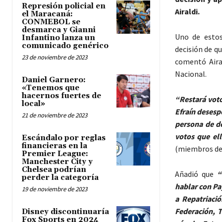
Represión policial en
Airaldi.
el Maracaná:
CONMEBOL se
desmarca y Gianni
Uno de estos
Infantino lanza un
comunicado genérico
decisión de q
23 de noviembre de 2023
comentó Aira
Nacional.
Daniel Garnero:
«Tenemos que
hacernos fuertes de
“Restará votos
local»
Efraín desesp
21 de noviembre de 2023
persona de de
votos que ell
Escándalo por reglas
financieras en la
(miembros de
Premier League:
Manchester City y
Chelsea podrían
Añadió que
“
perder la categoría
hablar con Pa
19 de noviembre de 2023
a Repatriació
Federación, T
Disney discontinuaría
Fox Sports en 2024