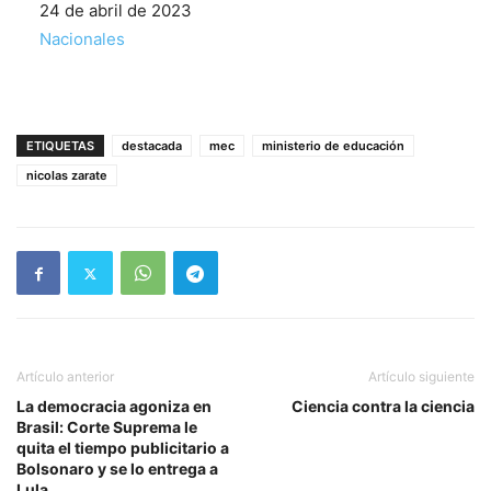
Fecha
24 de abril de 2023
Respecto a
Nacionales
ETIQUETAS
destacada
mec
ministerio de educación
nicolas zarate
Artículo anterior
Artículo siguiente
La democracia agoniza en
Ciencia contra la ciencia
Brasil: Corte Suprema le
quita el tiempo publicitario a
Bolsonaro y se lo entrega a
Lula