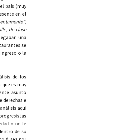
del país (muy
esente en el
lentamente”
,
lle, de clase
alegaban una
staurantes se
 ingreso o la
lisis de los
 a que es muy
sente asunto
e derechas e
análisis aquí
progresistas
edad o no le
dentro de su
do X, sea por