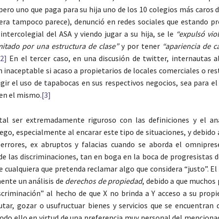
, pero uno que paga para su hija uno de los 10 colegios más caros 
 era tampoco parece), denunció en redes sociales que estando pr
intercolegial del ASA y viendo jugar a su hija, se le
“expulsó vio
itado por una estructura de clase”
y por tener
“apariencia de ca
[2]
En el tercer caso, en una discusión de twitter, internautas 
n inaceptable si acaso a propietarios de locales comerciales o re
xigir el uso de tapabocas en sus respectivos negocios, sea para el
en el mismo.
[3]
al ser extremadamente riguroso con las definiciones y el aná
ego, especialmente al encarar este tipo de situaciones, y debido
n errores, ex abruptos y falacias cuando se aborda el omnipre
 las discriminaciones, tan en boga en la boca de progresistas d
e cualquiera que pretenda reclamar algo que considera “justo”. El 
ente un análisis de
derechos de propiedad
, debido a que muchos 
scriminación” al hecho de que X no brinda a Y acceso a su propi
utar, gozar o usufructuar bienes y servicios que se encuentran 
todo ello en virtud de una preferencia muy personal del menciona