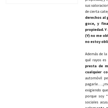
sus valoracio
de cierta cate
derechos al 
goce, y fin
propiedad. Y
(Y) no me obl
no estoy obl
Además de la 
qué rayos es 
presta de m
cualquier c
automóvil pe
pagarle… ¿me 
exigiendo que
porque soy “
sociales acu
solamente p