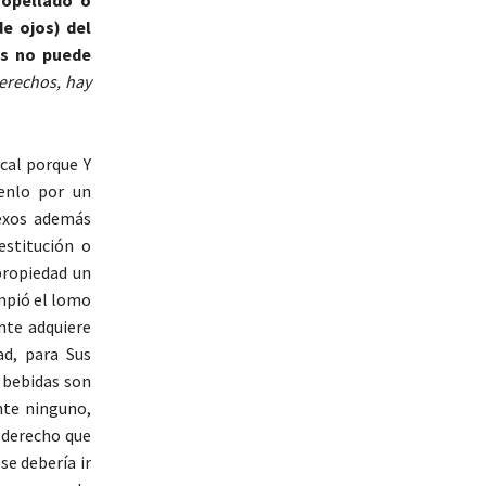
de ojos) del
os no puede
erechos, hay
ocal porque Y
senlo por un
nexos además
estitución o
propiedad un
mpió el lomo
nte adquiere
ad, para Sus
s bebidas son
nte ninguno,
e derecho que
se debería ir