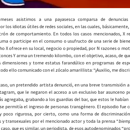
 meses asistimos a una payasesca comparsa de denuncias 
or los idiotas útiles de redes sociales, en las cuales, básicament
rón de comportamiento. En todos los casos mencionados, X re
ma o participe en el consumo o usufructo de una serie de bienes
cho X ofrece en su local, negocio o propiedad, por N razones o mo
ntonces Y arma un tremendo kilombo, con el objetivo, acaso, de qu
es dimensiones y tome estatus farandúlico en programas de esp
do ello comunicado con el zócalo amarillista: “¡Auxilio, me discri
caso, un pretendido artista denunció, en una breve transmisión a
tagram, que le negaron el acceso a un exclusivo bar asunceno po
ás agregaba, grabando a los guardias del bar, que estos le había
e permitía el ingreso de personas transgénero. El episodio fue 
 poco rigurosa, por cierto, como una forma de discriminació
y transexuales por el mencionado actor y toda la prensa “
biem
 caso, que es similar, un periodista, de esos autodenominados “pr