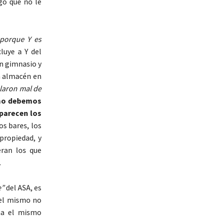
lgo que no le
 porque Y es
luye a Y del
un gimnasio y
n almacén en
laron mal de
ómo debemos
parecen los
os bares, los
propiedad, y
eran los que
.
e”
del ASA, es
del mismo no
ima el mismo