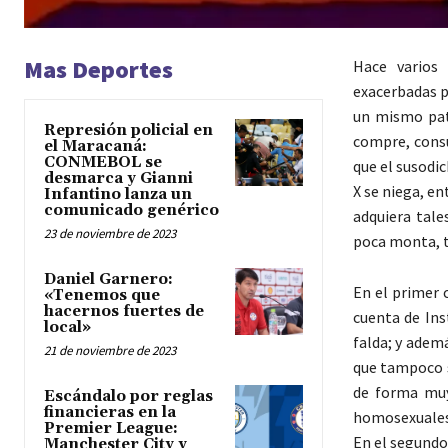
Mas Deportes
Hace varios
exacerbadas p
un mismo pat
Represión policial en
compre, consu
el Maracaná:
CONMEBOL se
que el susodi
desmarca y Gianni
X se niega, e
Infantino lanza un
comunicado genérico
adquiera tal
23 de noviembre de 2023
poca monta, to
Daniel Garnero:
En el primer 
«Tenemos que
hacernos fuertes de
cuenta de Ins
local»
falda; y adem
21 de noviembre de 2023
que tampoco s
de forma muy
Escándalo por reglas
financieras en la
homosexuales 
Premier League:
En el segundo
Manchester City y