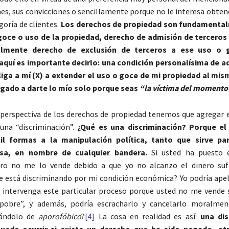
nes, sus convicciones o sencillamente porque no le interesa obte
goría de clientes.
Los derechos de propiedad son fundamental
goce o uso de la propiedad, derecho de admisión de terceros
almente derecho de exclusión de terceros a ese uso o 
 aquí es importante decirlo: una condición personalísima de a
iga a mí (X) a extender el uso o goce de mi propiedad al mism
igado a darte lo mío solo porque seas
“la víctima del momento
perspectiva de los derechos de propiedad tenemos que agregar el
una “discriminación”.
¿Qué es una discriminación? Porque el
il formas a la manipulación política, tanto que sirve pa
osa, en nombre de cualquier bandera.
Si usted ha puesto 
ro no me lo vende debido a que yo no alcanzo el dinero sufi
está discriminando por mi condición económica? Yo podría apel
 intervenga este particular proceso porque usted no me vende 
pobre”, y además, podría escracharlo y cancelarlo moralmen
sándolo de
aporofóbico
?
[4]
La cosa en realidad es así:
una dis
uede ocurrir si existe un derecho que ha sido negado, at