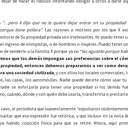
y dejar de hacer el ridículo intentando obligar a otros a darle a
n
“…pero X dijo que no le quiere dejar entrar en su propiedad
porque tiene pollera”
. Las razones o motivos por los que X exc
nsitorio de Su propiedad privada son irrelevantes. Yo puedo tener 
 el ingreso de olimpistas, o de hombres o mujeres. Puedo tener u
jar de venderle a la Familia X porque ya no “
les aguanto porque hab
timos que los demás impongan sus preferencias sobre el c
 propiedad, entonces debemos prepararnos a ver como desa
ra una sociedad civilizada
, y con ellos los locales comerciales, l
, las casas, los automóviles. Nadie puede decirte cómo usar tu 
nadie se esforzaría para tener una propiedad si los demás fu
o, cuándo, dónde y con quién debe usarla, transferirla o prestarla
 caso, al periodista que supuestamente
“expulsaron violentament
saltar que esa expresión fue retórica, y que incluso en la nota 
aya habido coacción física para que se retire. Ahora, aquí pr