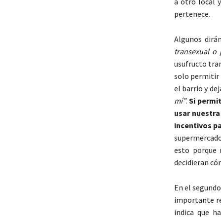
a otro local 
pertenece.
Algunos dirá
transexual o 
usufructo tra
solo permitir
el barrio y de
mí”
.
Si permi
usar nuestra
incentivos pa
supermercados
esto porque 
decidieran cóm
En el segundo
importante re
indica que h