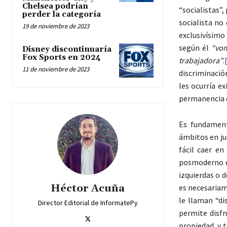
Chelsea podrían
“socialistas”
perder la categoría
socialista no
19 de noviembre de 2023
exclusivísimo 
según él
“vom
Disney discontinuaría
Fox Sports en 2024
trabajadora”
.
11 de noviembre de 2023
discriminació
les ocurría e
permanencia 
Es fundament
ámbitos en ju
fácil caer e
posmoderno de
izquierdas o d
Héctor Acuña
es necesariam
le llaman “di
Director Editorial de InformatePy
permite disfr
propiedad, y 