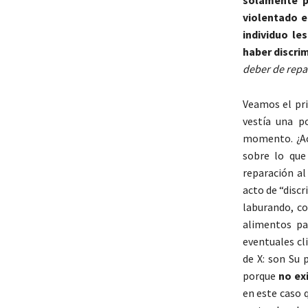
violentado e
individuo le
haber discri
deber de repa
Veamos el pri
vestía una p
momento. ¿Ac
sobre lo que
reparación al
acto de “disc
laburando, c
alimentos par
eventuales cli
de X: son Su 
porque
no ex
en este caso q