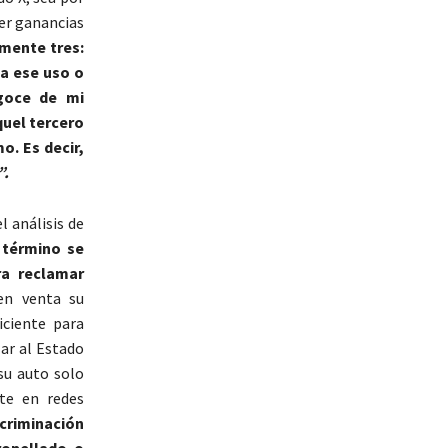
ner ganancias
mente tres:
 a ese uso o
goce de mi
quel tercero
o. Es decir,
”.
 análisis de
 término se
ra reclamar
en venta su
ciente para
ar al Estado
su auto solo
te en redes
criminación
ropellado o