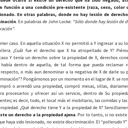
n función a una condición pre-existente (raza, sexo, color 
sionado. En otras palabras, donde no hay lesión de derech
minación
. En palabras de John Locke:
“Sólo donde hay lesión de d
ración”
.
mer caso. En aquella situación X no permitió a Y ingresar a su l
ollera. ¿Cuál fue el derecho que X ha atropellado de Y? Pién
aso Y tenía un derecho sobre la propiedad de X, derechos co
 había dentro de aquella, de tal forma que pueda reclamar r
 respecto, o más aun denominar a la negativa de X de darle su 
riminación”? Pongámonos por un momento en el lugar de X: se ro
ompró o arrendó una propiedad, compró mesas, sillas, diariame
a procesarlos y ofrecer así un servicio, dentro de Su propied
entes; es decir, todo, el local más el mobiliario, las comidas y la
propiedad. ¿Qué derecho tiene Y a la propiedad de X? Sencillame
iste un derecho a la propiedad ajena
. Por lo tanto, si no exist
ue haya sido lesionado, no existe discriminación. El “pollerudo Y” 