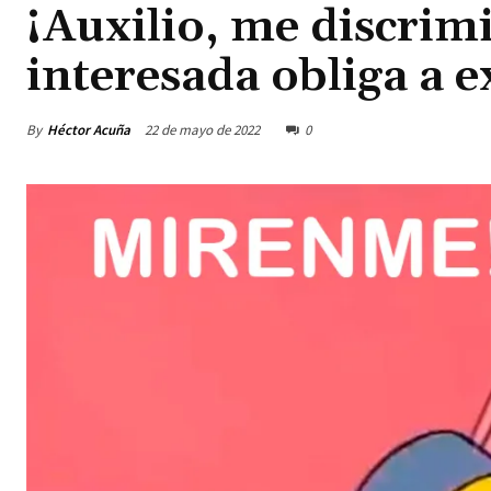
¡Auxilio, me discrim
interesada obliga a ex
By
Héctor Acuña
22 de mayo de 2022
0