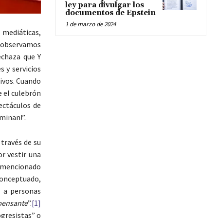
ley para divulgar los
documentos de Epstein
1 de marzo de 2024
mediáticas,
e, observamos
chaza que Y
 y servicios
tivos. Cuando
e el culebrón
ectáculos de
minan!”.
 través de su
r vestir una
n mencionado
conceptuado,
n a personas
pensante
”.
[1]
ogresistas” o