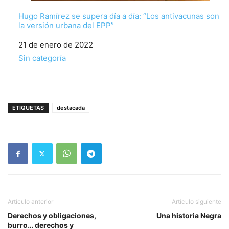
Hugo Ramírez se supera día a día: “Los antivacunas son
la versión urbana del EPP”
Fecha
21 de enero de 2022
Respecto a
Sin categoría
ETIQUETAS
destacada
Artículo anterior
Artículo siguiente
Derechos y obligaciones,
Una historia Negra
burro… derechos y