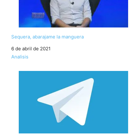
Sequera, abarajame la manguera
Fecha
6 de abril de 2021
Respecto a
Analisis