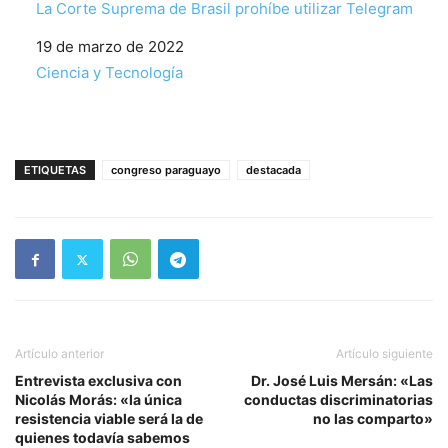
La Corte Suprema de Brasil prohíbe utilizar Telegram
Fecha
19 de marzo de 2022
Respecto a
Ciencia y Tecnología
ETIQUETAS
congreso paraguayo
destacada
Artículo anterior
Artículo siguiente
Entrevista exclusiva con
Dr. José Luis Mersán: «Las
Nicolás Morás: «la única
conductas discriminatorias
resistencia viable será la de
no las comparto»
quienes todavía sabemos