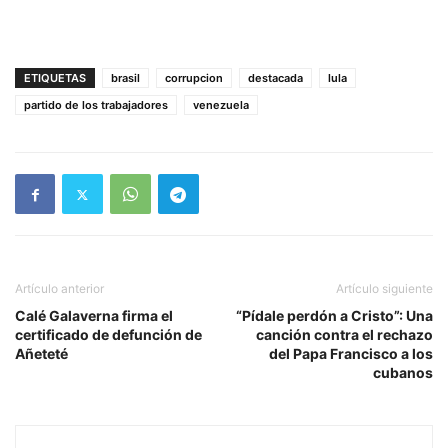
ETIQUETAS
brasil
corrupcion
destacada
lula
partido de los trabajadores
venezuela
Artículo anterior
Artículo siguiente
Calé Galaverna firma el
“Pídale perdón a Cristo”: Una
certificado de defunción de
canción contra el rechazo
Añeteté
del Papa Francisco a los
cubanos