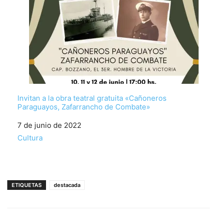
Invitan a la obra teatral gratuita «Cañoneros
Paraguayos, Zafarrancho de Combate»
Fecha
7 de junio de 2022
Respecto a
Cultura
ETIQUETAS
destacada