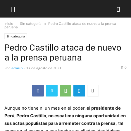
Inicio
Sin categoría
Pedro Castillo ataca de nuevo a la prensa
peruana
Sin categoría
Pedro Castillo ataca de nuevo
a la prensa peruana
0
Por
admin
-
17 de agosto de 2021
Aunque no tiene ni un mes en el poder,
el presidente de
Perú, Pedro Castillo, no escatima ninguna oportunidad en
sus actos populistas para arremeter contra la prensa,
tal
como en el pasado lo han hecho sus aliados ideológicos