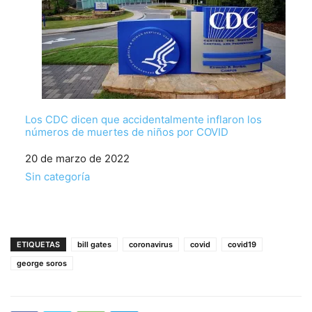
Los CDC dicen que accidentalmente inflaron los
números de muertes de niños por COVID
Fecha
20 de marzo de 2022
Respecto a
Sin categoría
ETIQUETAS
bill gates
coronavirus
covid
covid19
george soros