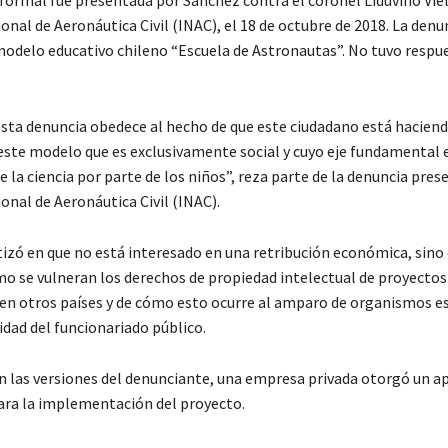
formal fue presentada por Sánchez contra el coronel Liduvino Vie
onal de Aeronáutica Civil (INAC), el 18 de octubre de 2018. La denu
 modelo educativo chileno “Escuela de Astronautas”. No tuvo respu
esta denuncia obedece al hecho de que este ciudadano está hacien
este modelo que es exclusivamente social y cuyo eje fundamental e
e la ciencia por parte de los niños”, reza parte de la denuncia pre
onal de Aeronáutica Civil (INAC).
izó en que no está interesado en una retribución económica, sino
mo se vulneran los derechos de propiedad intelectual de proyectos
n otros países y de cómo esto ocurre al amparo de organismos e
idad del funcionariado público.
 las versiones del denunciante, una empresa privada otorgó un ap
ara la implementación del proyecto.