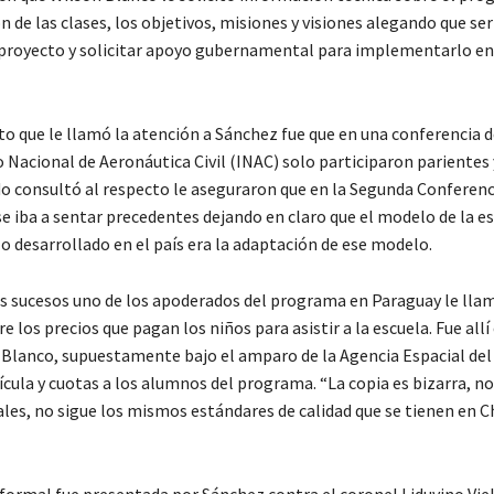
ón de las clases, los objetivos, misiones y visiones alegando que ser
 proyecto y solicitar apoyo gubernamental para implementarlo en 
to que le llamó la atención a Sánchez fue que en una conferencia 
o Nacional de Aeronáutica Civil (INAC) solo participaron parientes y
o consultó al respecto le aseguraron que en la Segunda Conferenc
e iba a sentar precedentes dejando en claro que el modelo de la es
lo desarrollado en el país era la adaptación de ese modelo.
s sucesos uno de los apoderados del programa en Paraguay le lla
e los precios que pagan los niños para asistir a la escuela. Fue all
 Blanco, supuestamente bajo el amparo de la Agencia Espacial del
cula y cuotas a los alumnos del programa. “La copia es bizarra, n
les, no sigue los mismos estándares de calidad que se tienen en Ch