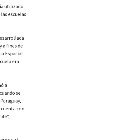
ía utilizado
las escuelas
desarrollada
 a fines de
ia Espacial
cuela era
mó a
í cuando se
 Paraguay,
o cuenta con
ile”,