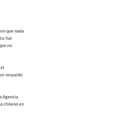
ron que nada
to fue
que no
 el
ico respaldo
a Agencia
a chileno en