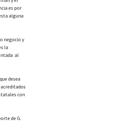
lman y el
ncia es por
esta alguna
do negocio y
s la
sentada al
 que desea
 acreditados
statales con
orte de G.