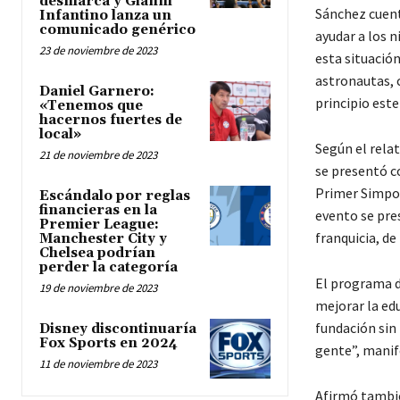
desmarca y Gianni
Sánchez cuenta
Infantino lanza un
comunicado genérico
ayudar a los n
23 de noviembre de 2023
esta situació
astronautas, 
Daniel Garnero:
principio este
«Tenemos que
hacernos fuertes de
local»
Según el rela
21 de noviembre de 2023
se presentó co
Primer Simpos
Escándalo por reglas
financieras en la
evento se pres
Premier League:
franquicia, d
Manchester City y
Chelsea podrían
perder la categoría
El programa d
19 de noviembre de 2023
mejorar la edu
fundación sin 
Disney discontinuaría
Fox Sports en 2024
gente”, manif
11 de noviembre de 2023
Afirmó tambié