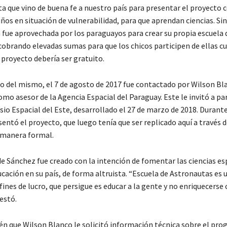
 que vino de buena fe a nuestro país para presentar el proyecto co
iños en situación de vulnerabilidad, para que aprendan ciencias. S
n fue aprovechada por los paraguayos para crear su propia escuela 
cobrando elevadas sumas para que los chicos participen de ellas c
 proyecto debería ser gratuito.
to del mismo, el 7 de agosto de 2017 fue contactado por Wilson Bl
mo asesor de la Agencia Espacial del Paraguay. Este le invitó a par
io Espacial del Este, desarrollado el 27 de marzo de 2018. Durant
entó el proyecto, que luego tenía que ser replicado aquí a través 
e manera formal.
e Sánchez fue creado con la intención de fomentar las ciencias esp
cación en su país, de forma altruista. “Escuela de Astronautas es 
fines de lucro, que persigue es educar a la gente y no enriquecerse 
estó.
n que Wilson Blanco le solicitó información técnica sobre el p