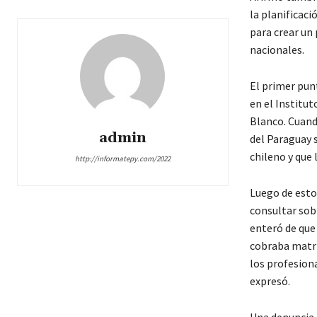
la planificaci
para crear un
nacionales.
El primer pun
en el Institut
Blanco. Cuand
admin
del Paraguay s
chileno y que 
http://informatepy.com/2022
Luego de esto
consultar sobr
enteró de que
cobraba matrí
los profesiona
expresó.