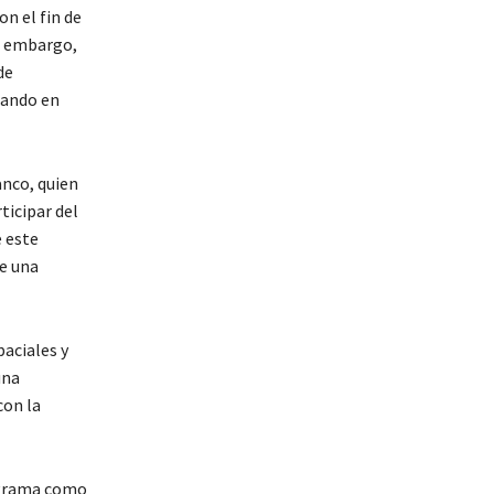
n el fin de
in embargo,
de
uando en
anco, quien
ticipar del
e este
de una
aciales y
una
con la
rograma como