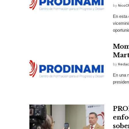
by
NicoC
En esta 
vicemini
oportuni
Mome
Mart
by
Redac
En una n
president
PROD
enfo
sobe