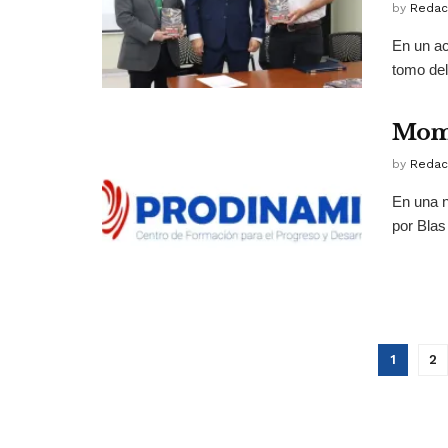
by
Redac
En un ac
tomo del
Mome
by
Redac
En una 
por Blas 
1
2