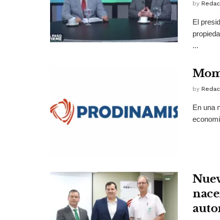
by
Redac
El presi
propieda
...
Mome
by
Redac
En una n
economis
Nuev
nace
auto