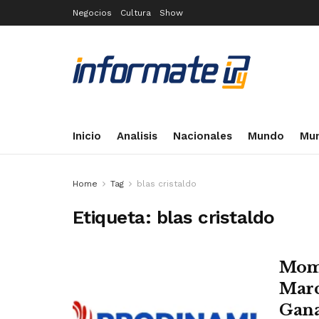
Negocios
Cultura
Show
Inicio
Analisis
Nacionales
Mundo
Mun
Home
Tag
blas cristaldo
Etiqueta:
blas cristaldo
Mome
Marc
Gana