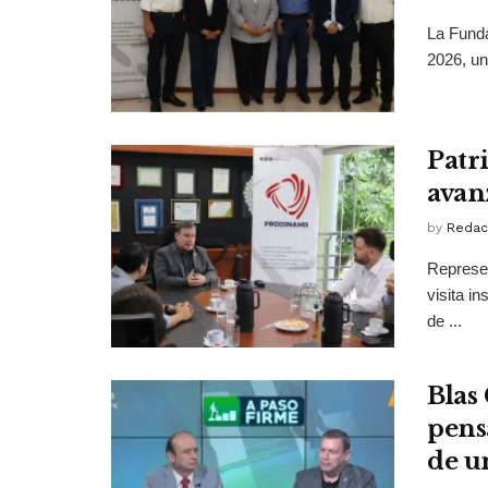
La Funda
2026, un
Patr
avan
by
Redac
Represen
visita i
de ...
Blas 
pens
de u