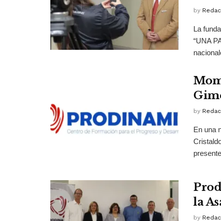
by
Redac
La fund
“UNA PA
nacional
Mome
Gimé
by
Redac
En una 
Cristald
presente 
Prod
la A
by
Redac