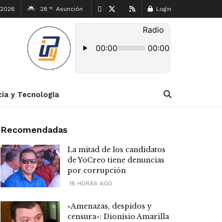
 2026
28
Asunción
Login
°C
cia y Tecnología
Recomendadas
La mitad de los candidatos
de YoCreo tiene denuncias
por corrupción
18 HORAS AGO
«Amenazas, despidos y
censura»: Dionisio Amarilla