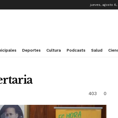
jueves, agosto 6,
icipales
Deportes
Cultura
Podcasts
Salud
Cien
ertaria
403
0