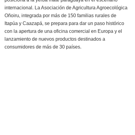
internacional. La Asociación de Agricultura Agroecológica
Oñoiru, integrada por más de 150 familias rurales de
Itapúa y Caazapá, se prepara para dar un paso histórico
con la apertura de una oficina comercial en Europa y el
lanzamiento de nuevos productos destinados a
consumidores de más de 30 países.
El crecimiento de la organización representa uno de los
ejemplos más destacados de cómo la agricultura familiar
puede generar desarrollo económico, arraigo rural y
oportunidades para cientos de personas cuando se
combina producción sostenible, industrialización y acceso
a mercados.
La nueva etapa tendrá como punto de partida la ciudad de
Varsovia, Polonia, donde en junio será inaugurada una
tienda de la marca Oñoiru orientada a abastecer a toda la
Unión Europea. La iniciativa forma parte de una estrategia