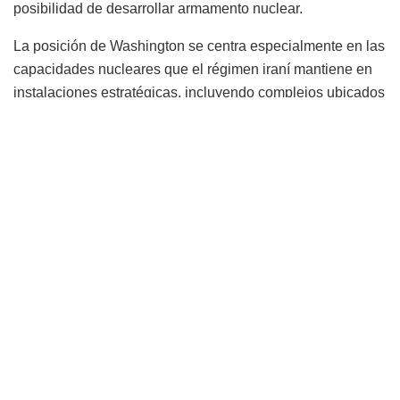
posibilidad de desarrollar armamento nuclear.
La posición de Washington se centra especialmente en las
capacidades nucleares que el régimen iraní mantiene en
instalaciones estratégicas, incluyendo complejos ubicados
en la zona de Isfahán. Para la Casa Blanca, la prioridad
absoluta consiste en impedir que la República Islámica
alcance la capacidad tecnológica necesaria para fabricar
una bomba atómica, un escenario que Estados Unidos
considera inaceptable por sus implicancias para la
seguridad regional y global.
Las conversaciones se desarrollan en un contexto
particularmente complejo debido a las tensiones internas
dentro del propio régimen iraní. Diversas fuentes señalan
que existen diferencias entre los sectores religiosos
liderados por el ayatolá Ali Khamenei y las estructuras
militares vinculadas a la Guardia Revolucionaria, una