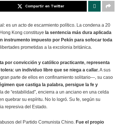
Compartir en Twitter
al: es un acto de escarmiento político. La condena a 20
e Hong Kong constituye
la sentencia más dura aplicada
 un instrumento impuesto por Pekín para sofocar toda
 libertades prometidas a la excolonia británica.
a por convicción y católico practicante, representa
lera: un individuo libre que se niega a callar.
A sus
gran parte de ellos en confinamiento solitario—, su caso
égimen que castiga la palabra, persigue la fe y
a de “estabilidad”, encierra a un anciano en una celda
n quebrar su espíritu. No lo logró. Su fe, según su
ia represiva del Estado.
s abusos del Partido Comunista Chino.
Fue el propio