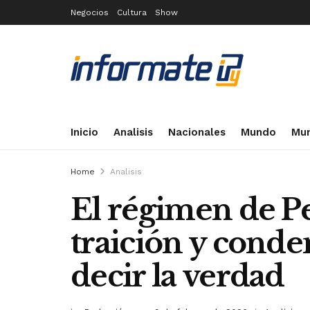
Negocios
Cultura
Show
Inicio
Analisis
Nacionales
Mundo
Mun
Home
Analisis
El régimen de P
traición y conde
decir la verdad