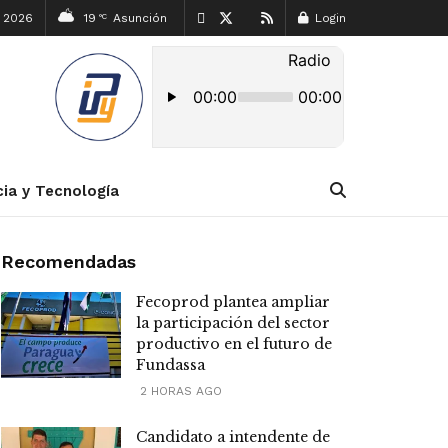
, 2026
19
Asunción
Login
°C
cia y Tecnología
Recomendadas
Fecoprod plantea ampliar
la participación del sector
productivo en el futuro de
Fundassa
2 HORAS AGO
Candidato a intendente de