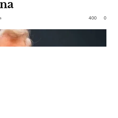
ana
400
0
s