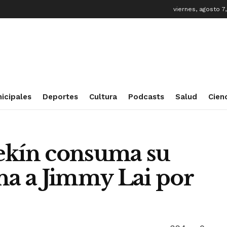
viernes, agosto 7
icipales
Deportes
Cultura
Podcasts
Salud
Cien
ekín consuma su
na a Jimmy Lai por