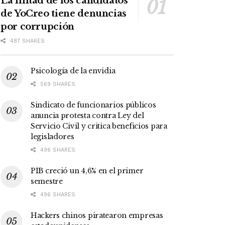
La mitad de los candidatos
de YoCreo tiene denuncias
por corrupción
487 SHARES
Psicología de la envidia
569 SHARES
Sindicato de funcionarios públicos
anuncia protesta contra Ley del
Servicio Civil y critica beneficios para
legisladores
496 SHARES
PIB creció un 4,6% en el primer
semestre
496 SHARES
Hackers chinos piratearon empresas