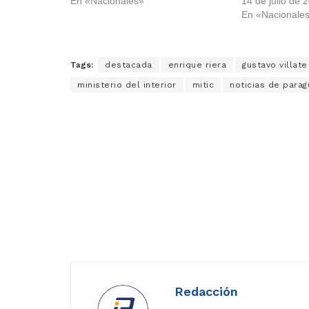
En «Nacionales»
14 de julio de 
En «Nacionale
Tags:
destacada
enrique riera
gustavo villate
ministerio del interior
mitic
noticias de parag
Redacción