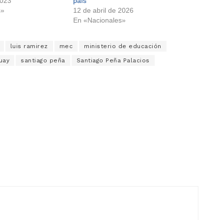
2023
país
s»
12 de abril de 2026
En «Nacionales»
luis ramirez
mec
ministerio de educación
uay
santiago peña
Santiago Peña Palacios