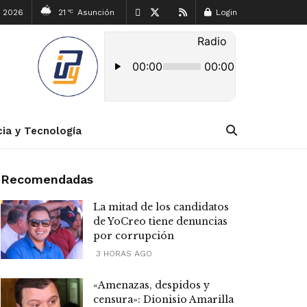
, 2026
21
Asunción
Login
°C
cia y Tecnología
Recomendadas
La mitad de los candidatos
de YoCreo tiene denuncias
por corrupción
3 HORAS AGO
«Amenazas, despidos y
censura»: Dionisio Amarilla