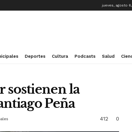
jueves, agosto 6
icipales
Deportes
Cultura
Podcasts
Salud
Cien
r sostienen la
antiago Peña
412
0
nales