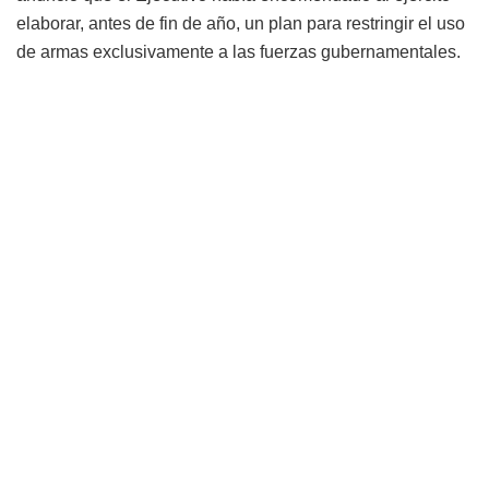
elaborar, antes de fin de año, un plan para restringir el uso
de armas exclusivamente a las fuerzas gubernamentales.
En respuesta, Hezbollah afirmó que el Gobierno había
“cometido un grave pecado al tomar la decisión de
desarmar al Líbano de sus armas para resistir al
enemigo israelí”.
Asimismo,
el grupo respaldado por Irán
denunció que la
medida
“socava la soberanía del Líbano y da a Israel
vía libre para manipular su seguridad, geografía,
política y existencia futura”.
“Por lo tanto, trataremos esta decisión como si no
existiera”
, advirtió Hezbollah en un comunicado que
reafirma su rechazo al desarme y anticipa un nuevo
capítulo de fricción política y militar en el país.