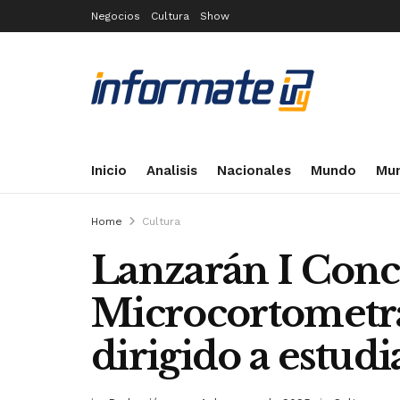
Negocios
Cultura
Show
Inicio
Analisis
Nacionales
Mundo
Mun
Home
Cultura
Lanzarán I Conc
Microcortomet
dirigido a estudi