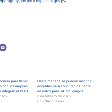
elparaguay.gov.py/
y
https://snj.gov.py/
curso para llenar
Hasta mañana se pueden inscribir
s con los mejores
docentes para concurso de banco
 integran el BDEE
de datos para 14.735 cargos
2026
3 de febrero de 2025
s»
En «Nacionales»