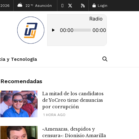
 2026
22
Asunción
Login
°C
cia y Tecnología
Recomendadas
La mitad de los candidatos
de YoCreo tiene denuncias
por corrupción
1 HORA AGO
«Amenazas, despidos y
censura»: Dionisio Amarilla