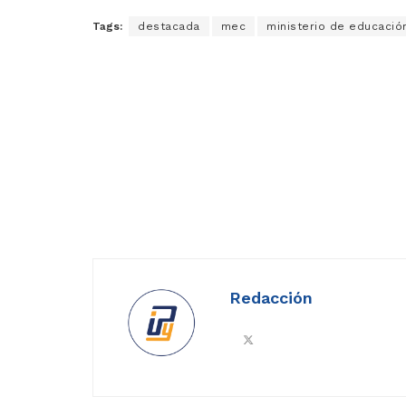
Tags:
destacada
mec
ministerio de educació
Redacción