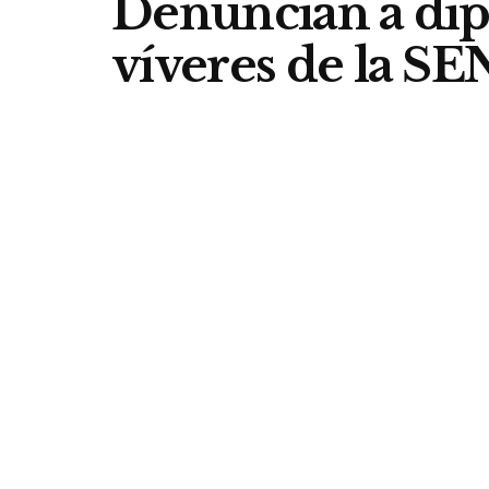
Denuncian a dip
víveres de la SEN
PJC
by
NicoCPT
8 de junio de 2019
in
Municipales