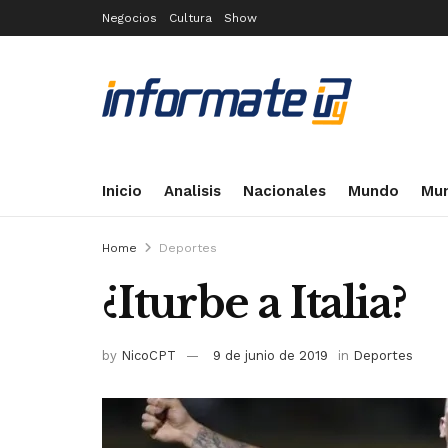
Negocios
Cultura
Show
Inicio
Analisis
Nacionales
Mundo
Mun
Home
Deportes
¿Iturbe a Italia?
by
NicoCPT
9 de junio de 2019
in
Deportes