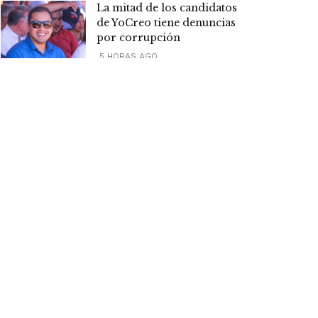
La mitad de los candidatos
de YoCreo tiene denuncias
por corrupción
5 HORAS AGO
«Amenazas, despidos y
censura»: Dionisio Amarilla
denuncia en el pleno al
Grupo Zuccolillo por
vulnerar derechos de
trabajadores de ABC Color
16 HORAS AGO
Mas visitadas