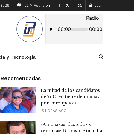
, 2026
22
Asunción
Login
°C
cia y Tecnología
Recomendadas
La mitad de los candidatos
de YoCreo tiene denuncias
por corrupción
5 HORAS AGO
«Amenazas, despidos y
censura»: Dionisio Amarilla