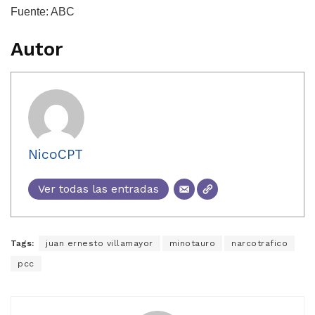
Fuente: ABC
Autor
NicoCPT
Ver todas las entradas
Tags:
juan ernesto villamayor
minotauro
narcotrafico
pcc