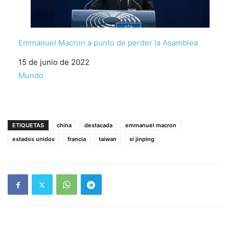
Emmanuel Macron a punto de perder la Asamblea
Fecha
15 de junio de 2022
Respecto a
Mundo
ETIQUETAS
china
destacada
emmanuel macron
estados unidos
francia
taiwan
xi jinping