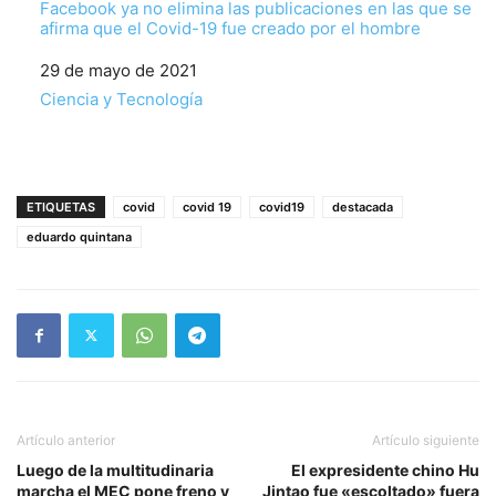
Facebook ya no elimina las publicaciones en las que se
afirma que el Covid-19 fue creado por el hombre
Fecha
29 de mayo de 2021
Respecto a
Ciencia y Tecnología
ETIQUETAS
covid
covid 19
covid19
destacada
eduardo quintana
Artículo anterior
Artículo siguiente
Luego de la multitudinaria
El expresidente chino Hu
marcha el MEC pone freno y
Jintao fue «escoltado» fuera