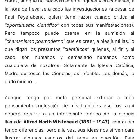
claras, aunque no necesariamente rígidas y draconianas, a
la hora de llevarse a cabo las investigaciones (a pesar de
Paul Feyerabend, quien tiene razón cuando critica al
“oportunismo científico”
con todas sus manifestaciones).
Pero tampoco puede caerse en la sumisión al
“chamanismo posmoderno”
que es creer, a pies juntillas, lo
que digan los presuntos
“científicos”
quienes, al fin y al
cabo, son humanos y demasiado humanos como
cualquiera de nosotros. Solamente la Iglesia Católica,
Madre de todas las Ciencias, es infalible. Los demás, lo
dudo mucho…
Aunque tengo por meta personal extirpar a todo
pensamiento anglosajón de mis humildes escritos, aquí
deberé recurrir a un interesante teórico de la ciencia
llamado
Alfred North Whitehead (1861 – 1947)
, con quien
tengo diferencias, pero a la vez, sus ideas nos sirven para
ilustrar algunos asuntos del tema en cuestión. Este