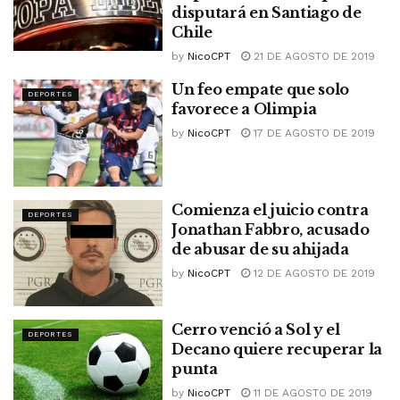
disputará en Santiago de
Chile
by
NicoCPT
21 DE AGOSTO DE 2019
Un feo empate que solo
DEPORTES
favorece a Olimpia
by
NicoCPT
17 DE AGOSTO DE 2019
Comienza el juicio contra
DEPORTES
Jonathan Fabbro, acusado
de abusar de su ahijada
by
NicoCPT
12 DE AGOSTO DE 2019
Cerro venció a Sol y el
DEPORTES
Decano quiere recuperar la
punta
by
NicoCPT
11 DE AGOSTO DE 2019