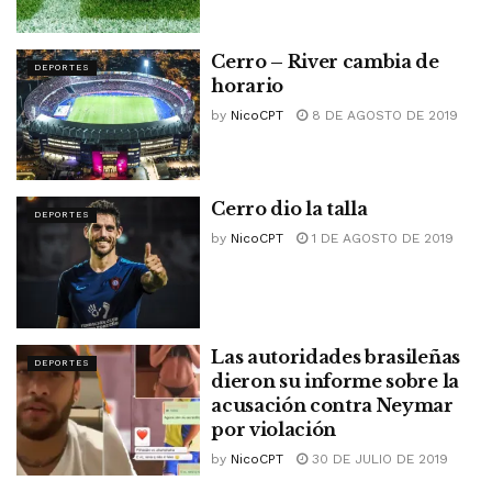
Cerro – River cambia de
DEPORTES
horario
by
NicoCPT
8 DE AGOSTO DE 2019
Cerro dio la talla
DEPORTES
by
NicoCPT
1 DE AGOSTO DE 2019
Las autoridades brasileñas
DEPORTES
dieron su informe sobre la
acusación contra Neymar
por violación
by
NicoCPT
30 DE JULIO DE 2019