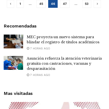
1
…
45
46
47
…
53
Recomendadas
MEC proyecta un nuevo sistema para
blindar el registro de títulos académicos
7 HORAS AGO
Asunción refuerza la atención veterinaria
gratuita con castraciones, vacunas y
desparasitación
7 HORAS AGO
Mas visitadas