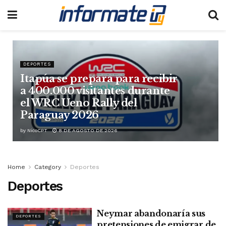
DEPORTES
Itapúa se prepara para recibir
a 400.000 visitantes durante
el WRC Ueno Rally del
Paraguay 2026
by
NicoCPT
8 DE AGOSTO DE 2026
Home
Category
Deportes
Deportes
Neymar abandonaría sus
DEPORTES
pretensiones de emigrar de