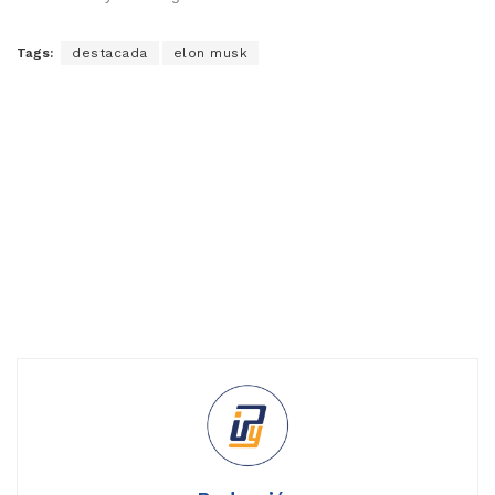
Tags:
destacada
elon musk