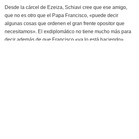
Desde la cárcel de Ezeiza, Schiavi cree que ese amigo,
que no es otro que el Papa Francisco, «puede decir
algunas cosas que ordenen el gran frente opositor que
necesitamos». El exdiplomático no tiene mucho más para
decir además de que Francisco «ya lo está haciendo».
Esto es parte de una nueva charla telefónica revelada este
domingo por el periodista Jorge Lanata en Periodismo
para Todos. Fuera de la cárcel habla Valdés, fiel allegado
de Cristina Kirchner y muy cercano al Papa Francisco.
Tras las rejas, el exfuncionario que cumple condena por la
muerte de 52 personas en la Tragedia de Once.
Valdés responde que la persona con la que el Papa podría
llegar a tener influencia, es Roberto Lavagna, a lo que
Schiavi le contesta: «Yo creo que él tiene que perforar uno
a uno a esos tipos, los otros dejalos que jueguen,
Eduardo».