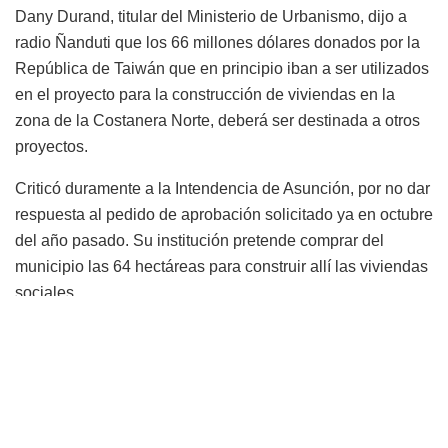
Dany Durand, titular del Ministerio de Urbanismo, dijo a
radio Ñanduti que los 66 millones dólares donados por la
República de Taiwán que en principio iban a ser utilizados
en el proyecto para la construcción de viviendas en la
zona de la Costanera Norte, deberá ser destinada a otros
proyectos.
Criticó duramente a la Intendencia de Asunción, por no dar
respuesta al pedido de aprobación solicitado ya en octubre
del año pasado. Su institución pretende comprar del
municipio las 64 hectáreas para construir allí las viviendas
sociales.
“En octubre del año pasado el presidente Mario Abdo me
informó que teníamos una donación de 66 millones de
dólares y que iba a entregarse 13 millones por año. Si eso
no usás, eso se devuelve. Tuvimos la paciencia necesaria
para explicarle (al intendente Mario Ferreiro) que íbamos a