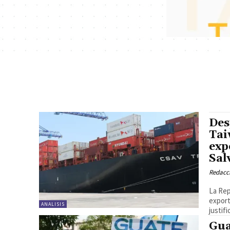
Des
Tai
exp
Sal
Redacc
La Rep
export
ANALISIS
justifi
Gua