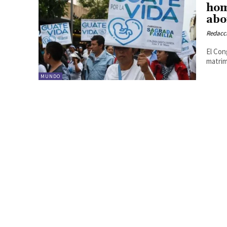
hom
abo
Redacc
El Con
matrim
MUNDO