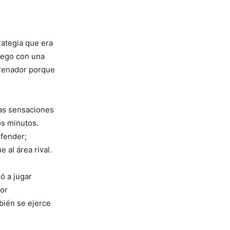
rategia que era
uego con una
trenador porque
nas sensaciones
os minutos.
efender;
 al área rival.
ó a jugar
Por
bién se ejerce