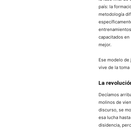
país: la formaci
metodología dif
específicamente
entrenamientos
capacitados en 
mejor.
Ese modelo de ju
vive de la toma
La revolució
Decíamos arrib
molinos de vien
discurso, se mo
esa lucha hasta
disidencia, pero