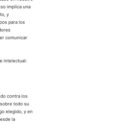
ceso implica una
to, y
pos para los
dores
der comunicar
e intelectual:
do contra los
 sobre todo su
go elegido, y en
desde la