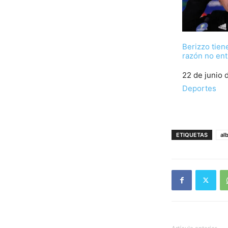
Berizzo tien
razón no en
Fecha
22 de junio 
Respecto a
Deportes
ETIQUETAS
alb