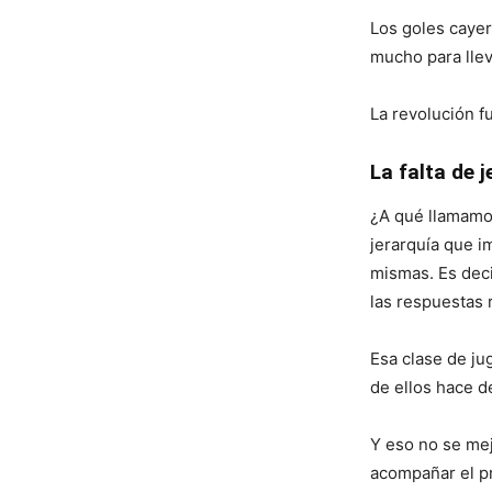
Los goles cayer
mucho para lleva
La revolución f
La falta de j
¿A qué llamamos
jerarquía que i
mismas. Es deci
las respuestas 
Esa clase de ju
de ellos hace d
Y eso no se mej
acompañar el pr