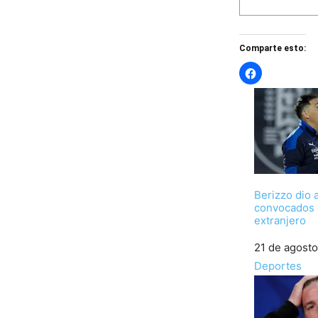
Comparte esto:
Berizzo dio 
convocados 
extranjero
Fecha
21 de agosto
Respecto a
Deportes