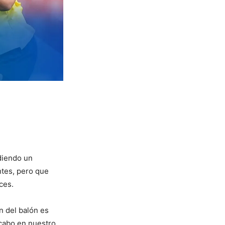
diendo un
tes, pero que
ces.
n del balón es
 cabo en nuestro