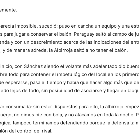
emente.
arecía imposible, sucedió: puso en cancha un equipo y una est
 para jugar a conservar el balón. Paraguay saltó al campo de j
nda y con un descreimiento acerca de las indicaciones del en
 y de manera adrede, la Albirroja saltó a no tener el balón.
 inicio, con Sánchez siendo el volante más adelantado dio bue
bre todo para contener el ímpetu lógico del local en los primer
e esperarse, pasa el tiempo y había que hacer algo más que d
dó lejos de todo, sin posibilidad de asociarse y llegar en bloque
uvo consumada: sin estar dispuestos para ello, la albirroja empez
luego, no dimos pie con bola, y no atacamos en toda la noche. 
ógica, tampoco terminamos defendiendo porque la defensa tam
lón del control del rival.