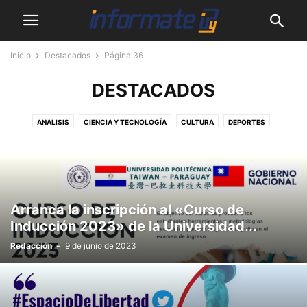
Inicio
Destacados
Página 36
DESTACADOS
ANALISIS
CIENCIA Y TECNOLOGÍA
CULTURA
DEPORTES
DESTACADOS
EMPRENDEDORES
MASCOTAS
MUNDO
MUNICIPALES
NACIONALES
PODCASTS
SALUD
SHOW
SIN CATEGORÍA
VIDEOS
Arranca la inscripción al «Curso de
Inducción 2023» de la Universidad...
Redacción
-
9 de junio de 2023