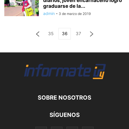
diarios, joven encarnaceno logró
graduarse de la...
admin
-
3 de marzo de 2019
35
36
37
SOBRE NOSOTROS
SÍGUENOS