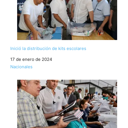
Inició la distribución de kits escolares
Fecha
17 de enero de 2024
Respecto a
Nacionales