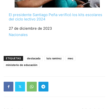
El presidente Santiago Peña verificó los kits escolares
del ciclo lectivo 2024
Fecha
27 de diciembre de 2023
Respecto a
Nacionales
ETIQUETAS
destacada
luis ramirez
mec
ministerio de educación