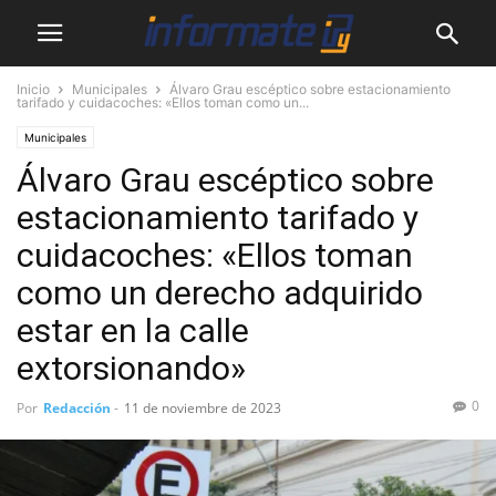
Inicio
Municipales
Álvaro Grau escéptico sobre estacionamiento
tarifado y cuidacoches: «Ellos toman como un...
Municipales
Álvaro Grau escéptico sobre
estacionamiento tarifado y
cuidacoches: «Ellos toman
como un derecho adquirido
estar en la calle
extorsionando»
0
Por
Redacción
-
11 de noviembre de 2023