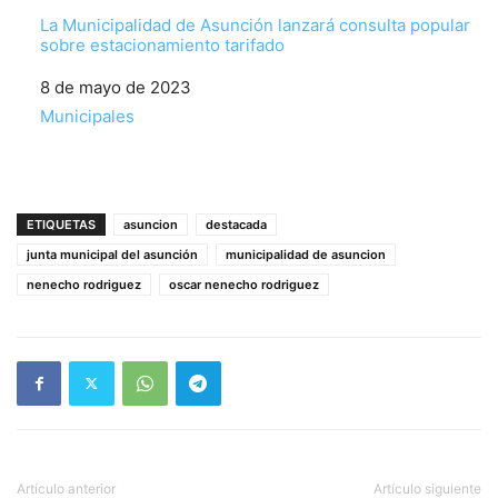
La Municipalidad de Asunción lanzará consulta popular
sobre estacionamiento tarifado
Fecha
8 de mayo de 2023
Respecto a
Municipales
ETIQUETAS
asuncion
destacada
junta municipal del asunción
municipalidad de asuncion
nenecho rodriguez
oscar nenecho rodriguez
Artículo anterior
Artículo siguiente