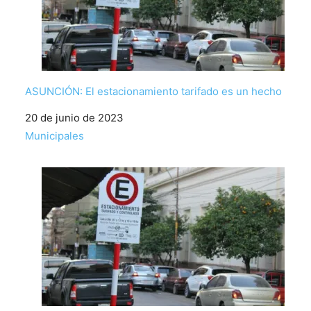
ASUNCIÓN: El estacionamiento tarifado es un hecho
Fecha
20 de junio de 2023
Respecto a
Municipales