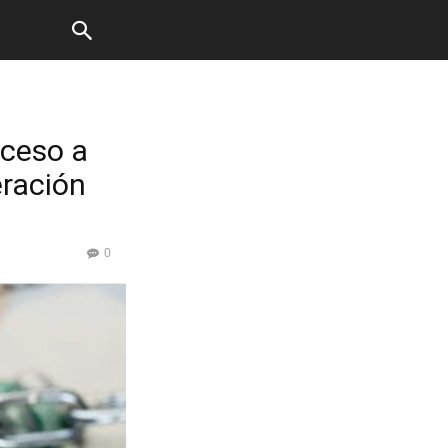
cceso a
eración
0