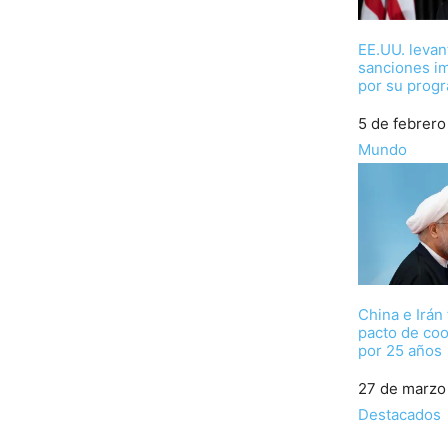
EE.UU. levan
sanciones im
por su prog
Fecha
5 de febrero
Respecto a
Mundo
China e Irán
pacto de co
por 25 años
Fecha
27 de marzo
Respecto a
Destacados