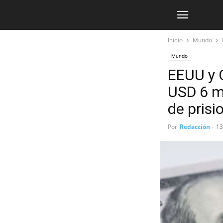
Inicio
Mundo
Mundo
EEUU y Q
USD 6 mi
de pris
Por
Redacción
-
13