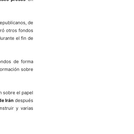
republicanos, de
eró otros fondos
urante el fin de
fondos de forma
formación sobre
n sobre el papel
e Irán
después
struir y varias