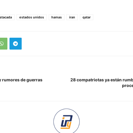
stacada
estados unidos
hamas
iran
qatar
 y rumores de guerras
28 compatriotas ya están rumb
proce