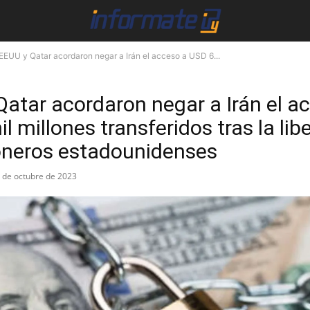
EEUU y Qatar acordaron negar a Irán el acceso a USD 6...
atar acordaron negar a Irán el a
l millones transferidos tras la lib
ioneros estadounidenses
 de octubre de 2023