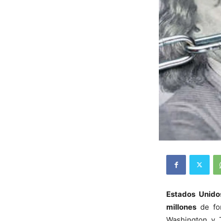
Estados Unid
millones
de fo
Washington y 