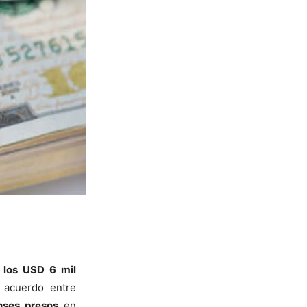
 los USD 6 mil
 acuerdo entre
nses presos
en