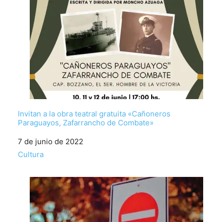
Invitan a la obra teatral gratuita «Cañoneros
Paraguayos, Zafarrancho de Combate»
Fecha
7 de junio de 2022
Respecto a
Cultura