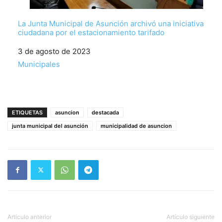
La Junta Municipal de Asunción archivó una iniciativa
ciudadana por el estacionamiento tarifado
Fecha
3 de agosto de 2023
Respecto a
Municipales
ETIQUETAS
asuncion
destacada
junta municipal del asunción
municipalidad de asuncion
Artículo anterior
Artículo siguiente