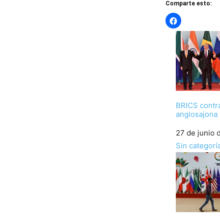
Comparte esto:
BRICS contr
anglosajona
Fecha
27 de junio 
Respecto a
Sin categorí