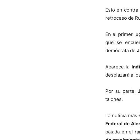
Esto en contra 
retroceso de Ru
En el primer lu
que se encuen
demócrata de
J
Aparece la
Ind
desplazará a lo
Por su parte,
talones.
La noticia más 
Federal de Ale
bajada en el r
de crecimiento