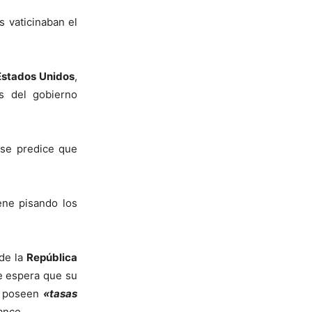
s vaticinaban el
Estados Unidos
,
s del gobierno
 se predice que
ene pisando los
 de la
República
e espera que su
) poseen
«tasas
ance.