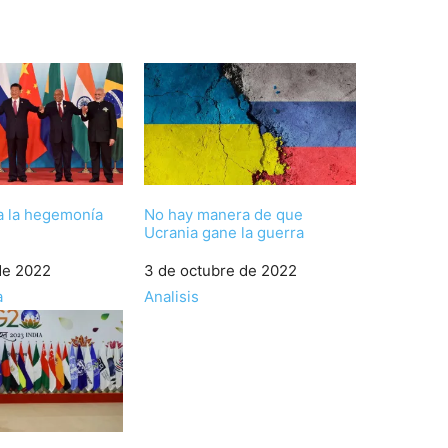
a la hegemonía
No hay manera de que
Ucrania gane la guerra
de 2022
Fecha
3 de octubre de 2022
a
Respecto a
Analisis