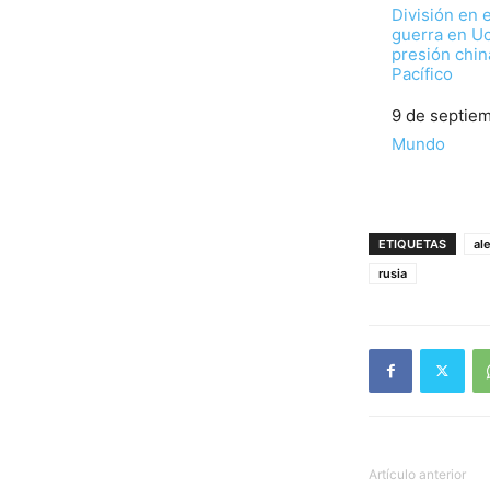
División en e
guerra en Uc
presión chin
Pacífico
Fecha
9 de septie
Respecto a
Mundo
ETIQUETAS
al
rusia
Artículo anterior