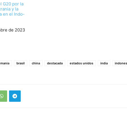
l G20 por la
rania y la
a en el Indo-
mbre de 2023
emania
brasil
china
destacada
estados unidos
india
indones