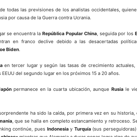
de todas las previsiones de los analistas occidentales, quiene
sia por causa de la Guerra contra Ucrania.
gar se encuentra la
República Popular China
, seguida por los
tran en franco declive debido a las desacertadas política
oe Biden
.
ia
en tercer lugar y según las tasas de crecimiento actuales,
s EEUU del segundo lugar en los próximos 15 a 20 años.
Japón
permanece en la cuarta ubicación, aunque
Rusia
le vi
sorprendente ha sido la caída, por primera vez en su historia,
mania
, que se halla en completo estancamiento y retroceso. S
anking continúe, pues
Indonesia
y
Turquía
(sus perseguidoras
 chinas»
mientras que Alemania a duras penas logra algo de av