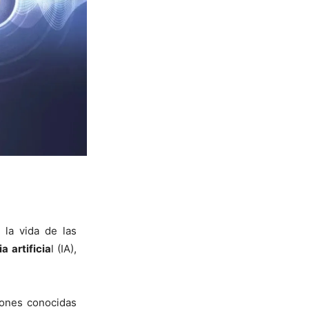
 la vida de las
a artificia
l (IA),
iones conocidas