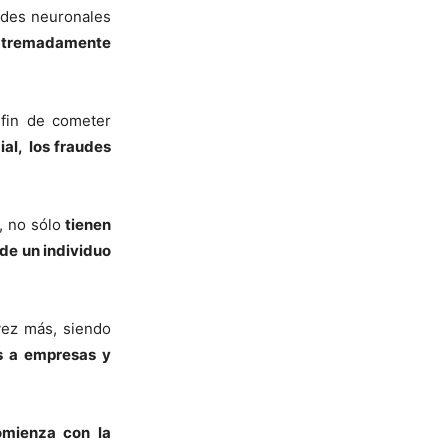
redes neuronales
 extremadamente
 fin de cometer
al,
los fraudes
, no sólo
tienen
 de un individuo
vez más, siendo
as a empresas y
omienza con la