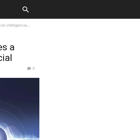
n inteligencia...
es a
ial
0