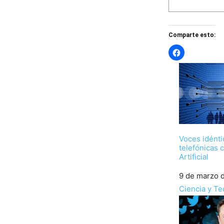
Comparte esto:
Voces idénti
telefónicas 
Artificial
Fecha
9 de marzo 
Respecto a
Ciencia y Te