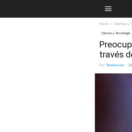
Inicio
Ciencia y 
Ciencia y Tecnología
Preocupa
través d
Por
Redacción
-
28