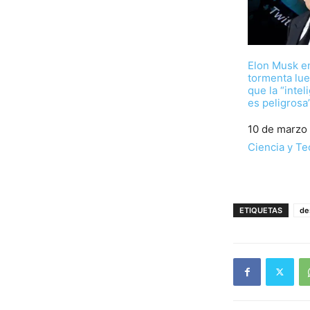
Elon Musk en
tormenta lu
que la “inteli
es peligrosa
Fecha
10 de marzo
Respecto a
Ciencia y Te
ETIQUETAS
de