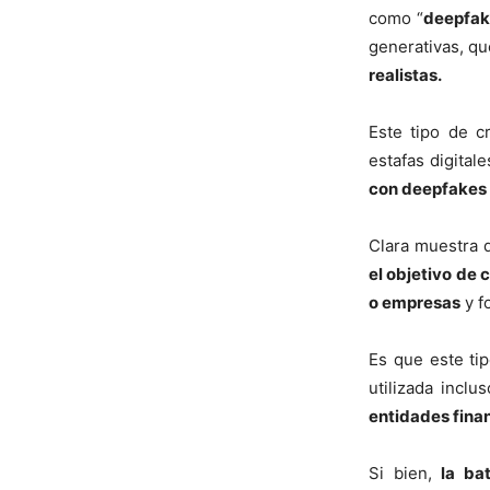
como “
deepfak
generativas, q
realistas.
Este tipo de c
estafas digital
con deepfakes 
Clara muestra 
el objetivo de 
o empresas
y f
Es que este ti
utilizada inclu
entidades fina
Si bien,
la ba