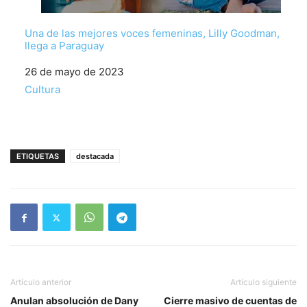
Una de las mejores voces femeninas, Lilly Goodman,
llega a Paraguay
Fecha
26 de mayo de 2023
Respecto a
Cultura
ETIQUETAS
destacada
Artículo anterior
Artículo siguiente
Anulan absolución de Dany
Cierre masivo de cuentas de