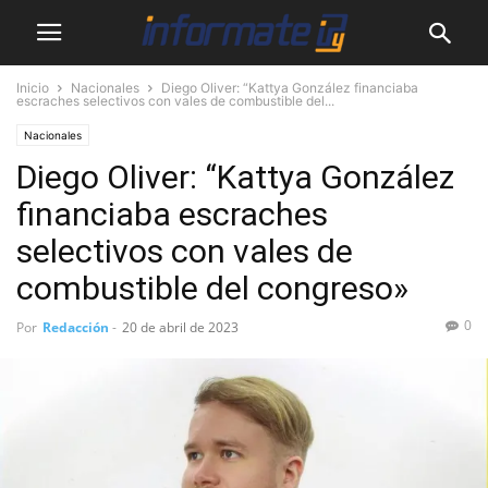
Inicio
Nacionales
Diego Oliver: “Kattya González financiaba
escraches selectivos con vales de combustible del...
Nacionales
Diego Oliver: “Kattya González
financiaba escraches
selectivos con vales de
combustible del congreso»
0
Por
Redacción
-
20 de abril de 2023