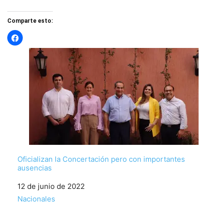
Comparte esto:
Oficializan la Concertación pero con importantes
ausencias
Fecha
12 de junio de 2022
Respecto a
Nacionales