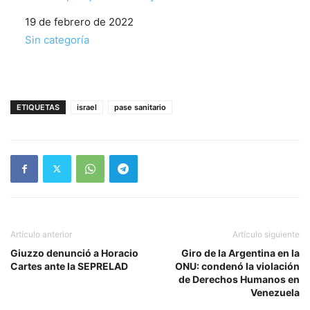
Fecha
19 de febrero de 2022
Respecto a
Sin categoría
ETIQUETAS
israel
pase sanitario
Artículo anterior
Artículo siguiente
Giuzzo denunció a Horacio
Giro de la Argentina en la
Cartes ante la SEPRELAD
ONU: condenó la violación
de Derechos Humanos en
Venezuela