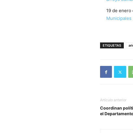
Fecha
19 de enero
Respecto a
Municipales
ETIQUETAS
ar
Artículo anterior
Coordinan polít
el Departamento