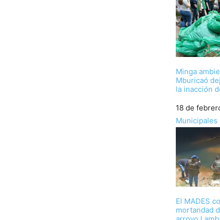
Minga ambie
Mburicaó dej
la inacción 
Fecha
18 de febrer
Respecto a
Municipales
El MADES co
mortandad d
arroyo Lamb