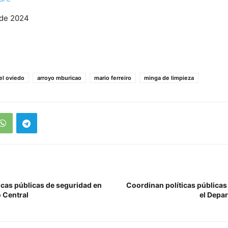
 de 2024
iel oviedo
arroyo mburicao
mario ferreiro
minga de limpieza
icas públicas de seguridad en
Coordinan políticas públicas
 Central
el Depa