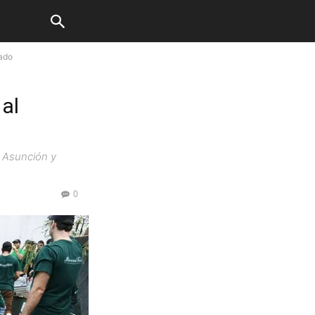
tado
al
e Asunción y
0