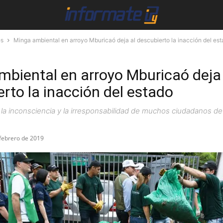
es
Minga ambiental en arroyo Mburicaó deja al descubierto la inacción del es
mbiental en arroyo Mburicaó deja 
rto la inacción del estado
la inconsciencia y la irresponsabilidad de muchos ciudadanos d
febrero de 2019