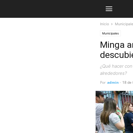
Inicio
Municipal
Municipales
Minga a
descubie
¿Qué hacer con 
alrededores?
Por
admin
-
18 de 