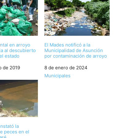
ntal en arroyo
El Mades notificó a la
a al descubierto
Municipalidad de Asunción
del estado
por contaminación de arroyo
o de 2019
Fecha
8 de enero de 2024
Respecto a
Municipales
nstató la
e peces en el
aré