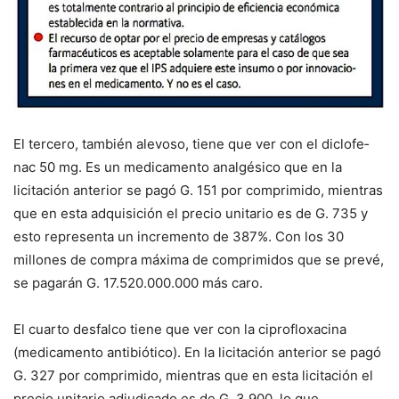
El tercero, también alevoso, tiene que ver con el diclofe­
nac 50 mg. Es un medica­mento analgésico que en la
licitación anterior se pagó G. 151 por comprimido, mien­tras
que en esta adquisi­ción el precio unitario es de G. 735 y
esto representa un incremento de 387%. Con los 30
millones de compra máxima de comprimidos que se prevé,
se pagarán G. 17.520.000.000 más caro.
El cuarto desfalco tiene que ver con la ciprofloxacina
(medica­mento antibiótico). En la licita­ción anterior se pagó
G. 327 por comprimido, mientras que en esta licitación el
precio unita­rio adjudicado es de G. 3.900, lo que