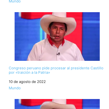
Respecto a
Mundo
Congreso peruano pide procesar al presidente Castillo
por «traición a la Patria»
Fecha
10 de agosto de 2022
Respecto a
Mundo