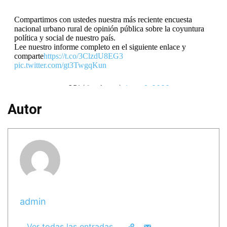
Compartimos con ustedes nuestra más reciente encuesta
nacional urbano rural de opinión pública sobre la coyuntura
política y social de nuestro país.
Lee nuestro informe completo en el siguiente enlace y
comparte
https://t.co/3ClzdU8EG3
pic.twitter.com/gt3TwgqKun
— CPI (@cpiperu)
June 6, 2022
Autor
admin
Ver todas las entradas