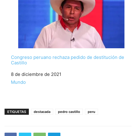
Congreso peruano rechaza pedido de destitución de
Castillo
Fecha
8 de diciembre de 2021
Respecto a
Mundo
ETIQUETAS
destacada
pedro castillo
peru