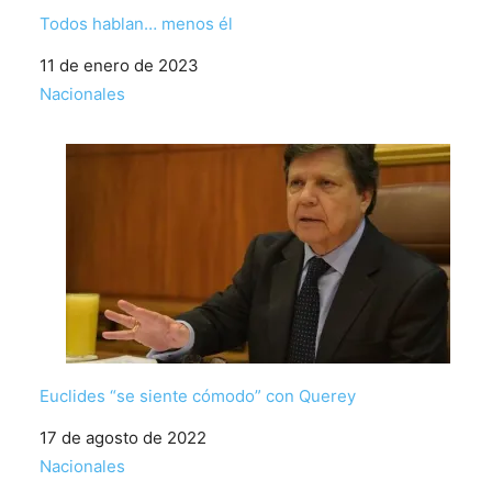
Todos hablan… menos él
Fecha
11 de enero de 2023
Respecto a
Nacionales
Euclides “se siente cómodo” con Querey
Fecha
17 de agosto de 2022
Respecto a
Nacionales