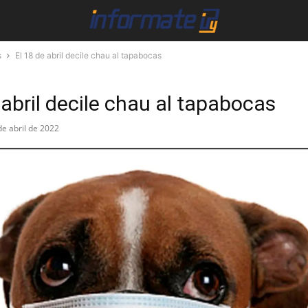
s
El 18 de abril decile chau al tapabocas
 abril decile chau al tapabocas
de abril de 2022