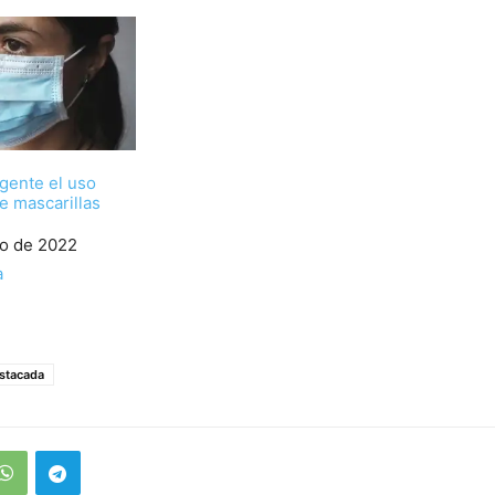
igente el uso
de mascarillas
ro de 2022
a
stacada