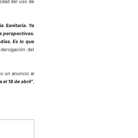
iedad del uso de
a Sanitaria. Ya
s perspectivas.
ías. Es lo que
 derogación del
do un anuncio al
el 18 de abril”
,