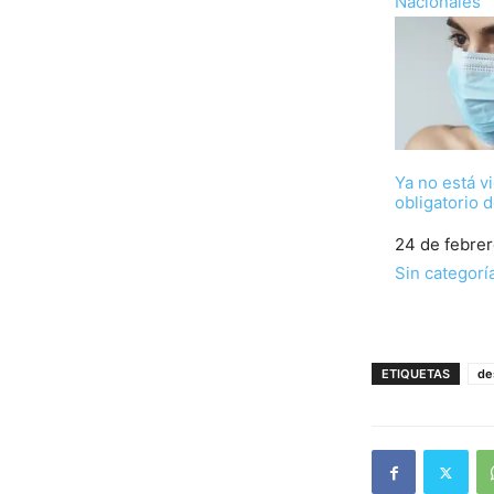
Respecto a
Nacionales
Ya no está v
obligatorio 
Fecha
24 de febre
Respecto a
Sin categorí
ETIQUETAS
de