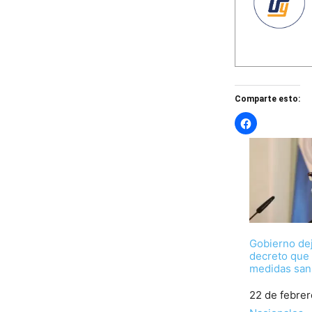
Comparte esto:
Gobierno dej
decreto que
medidas sani
Fecha
22 de febre