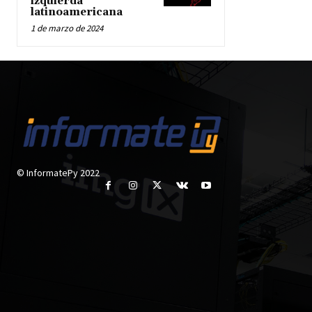
izquierda
latinoamericana
1 de marzo de 2024
© InformatePy 2022