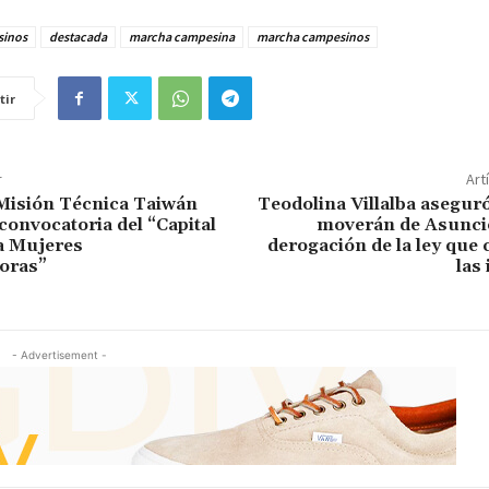
inos
destacada
marcha campesina
marcha campesinos
tir
r
Art
 Misión Técnica Taiwán
Teodolina Villalba asegur
convocatoria del “Capital
moverán de Asunció
a Mujeres
derogación de la ley que 
oras”
las
- Advertisement -