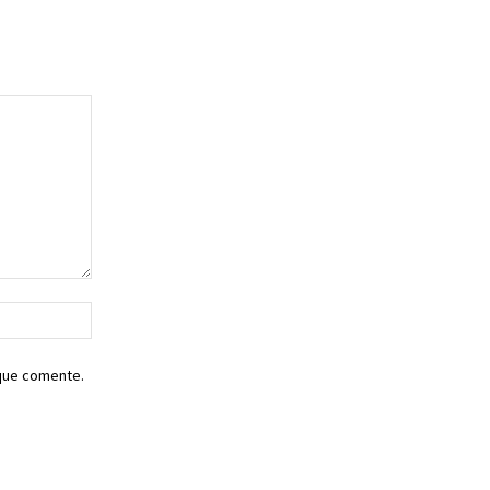
Sitio
web:
 que comente.