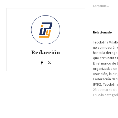
Cargando...
Relacionado
Teodolina Villa
no se moverán 
Redacción
hasta la derogac
que criminaliza 
En el marco de 
organizadas en 
Asunción, la dir
Federación Nac
(FNC), Teodolina 
aseguró que no
23 de marzo de
la capital hast
En «Sin categor
a los pedidos p
sector. Anunci
movilizarán de 
en…