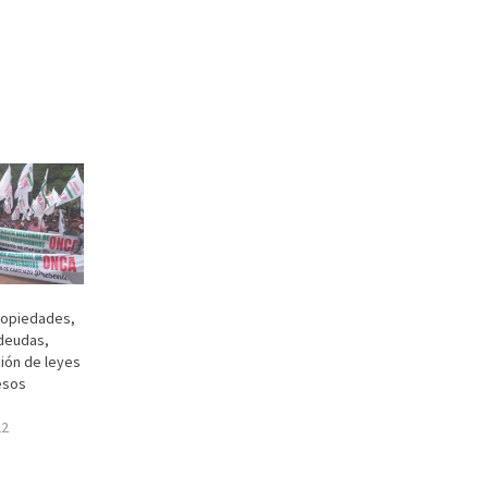
ropiedades,
deudas,
ión de leyes
esos
22