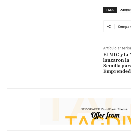
TAGS
campes
Compar
Artículo anterio
El MIC y la
lanzaron la 
Semilla par
Emprended