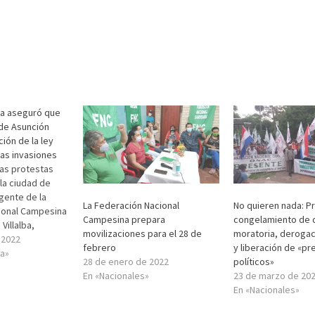
lba aseguró que
de Asunción
ión de la ley
las invasiones
las protestas
la ciudad de
igente de la
La Federación Nacional
No quieren nada: P
ional Campesina
Campesina prepara
congelamiento de 
Villalba,
movilizaciones para el 28 de
moratoria, derogac
 se moverán de
 2022
febrero
y liberación de «pr
a que se responsa
ía»
28 de enero de 2022
políticos»
lanteados por su
En «Nacionales»
23 de marzo de 20
ó que mañana se
En «Nacionales»
forma masiva