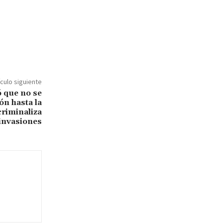
ículo siguiente
ó que no se
n hasta la
criminaliza
 invasiones